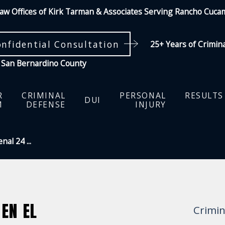
aw Offices of Kirk Tarman & Associates Serving Rancho Cuc
onfidential Consultation
25+ Years of Crimin
 San Bernardino County
R
CRIMINAL
PERSONAL
RESULTS
DUI
M
DEFENSE
INJURY
al 24 ...
EN EL
Crimin