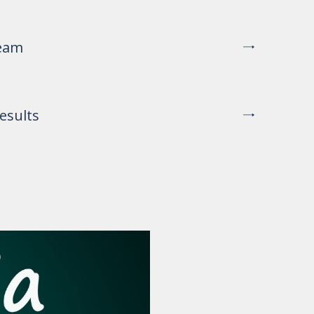
eam
esults