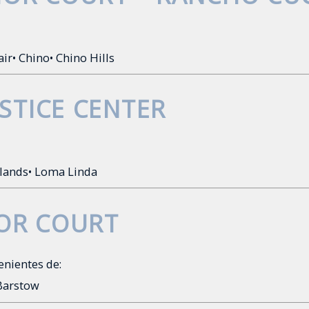
air
• Chino
• Chino Hills
STICE CENTER
dlands
• Loma Linda
IOR COURT
enientes de:
 Barstow