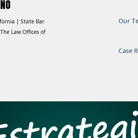
INO
Our T
fornia | State Bar
The Law Offices of
Case R