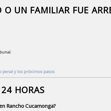
D O UN FAMILIAR FUE AR
bunal.
so penal y los próximos pasos
.
 24 HORAS
s en Rancho Cucamonga?