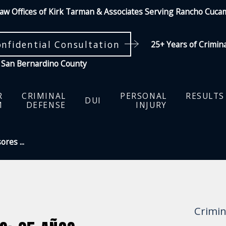
aw Offices of Kirk Tarman & Associates Serving Rancho Cuc
onfidential Consultation
25+ Years of Crimin
 San Bernardino County
R
CRIMINAL
PERSONAL
RESULTS
DUI
M
DEFENSE
INJURY
res ...
Crimin