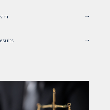
eam
esults