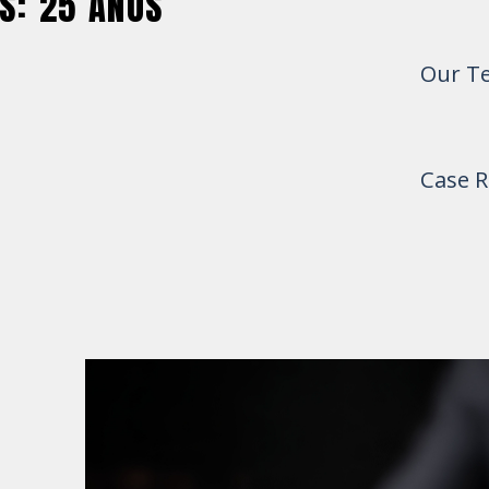
S: 25 AÑOS
Our T
Case R